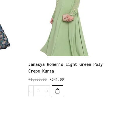
Janasya Women’s Light Green Poly
W for 
Crepe Kurta
Garnet
₹
1,799.00
₹
641.00
₹
3,599