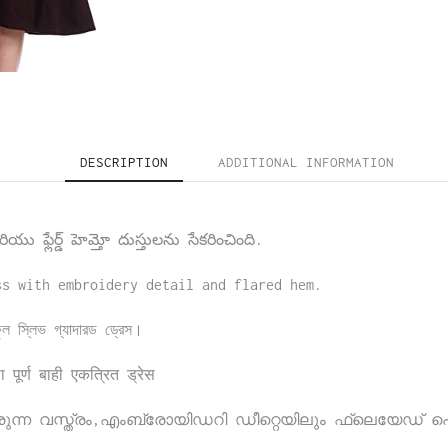
DESCRIPTION
ADDITIONAL INFORMATION
రియు ఫ్లేర్డ్ హెమ్తో దుస్తులను సేకరించింది.
ss with embroidery detail and flared hem.
ফুল স্লিভ গ্যাদারড ড্রেস।
ूर्ण बाही एकत्रित ड्रेस
േരുന്ന വസ്ത്രം,എംബ്രോയിഡറി ഡീറ്റെയിലും ഫ്ലെയേഡ് ഹെ