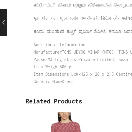
எம்பிராய்டரி விவரம் மற்றும் விரிவடைந்த ஹெமுடன
भूरा गोल गला फुल स्लीव एम्ब्रॉयडरी डिटेल और फ्लेय
ಕಂದು ದುಂಡಗಿನ ಕುತ್ತಿಗೆ ಪೂರ್ಣ ತೋಳು ಕಸೂತಿ ವಿವರ ಮತ
Additional Information
ManufacturerTCNS UDYOG VIHAR (MFG), TCNS 
PackerMJ Logistics Private Limited, Seabi
Item Weight500 g
Item Dimensions LxWxH25 x 20 x 2.5 Centim
Generic NameDress
Related Products