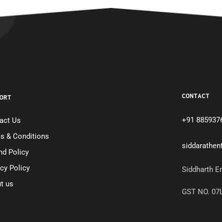
CONTACT
ORT
+91 885937
act Us
s & Conditions
siddarathe
nd Policy
acy Policy
Siddharth E
t us
GST NO. 0