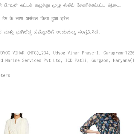
் பிரவுன் வட்டக் கழுத்து முழு ஸ்லீவ் சேகரிக்கப்பட்ட ஆடை.
र हेम के साथ असेंबल किया हुआ ड्रेस.
್ತು ಭುಗಿಲೆದ್ದ ಹೆಮ್ನೊಂದಿಗೆ ಉಡುಪನ್ನು ಸಂಗ್ರಹಿಸಿದೆ.
UDYOG VIHAR (MFG)_234, Udyog Vihar Phase-I, Gurugram-122
rd Marine Services Pvt Ltd, ICD Patli, Gurgaon, Haryana(
eters