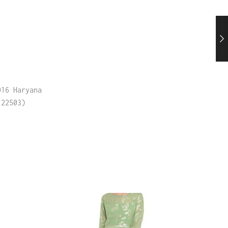
016 Haryana
122503)