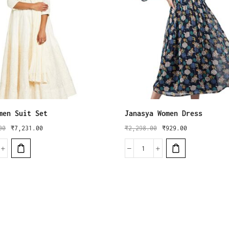
men Suit Set
Janasya Women Dress
00
₹
7,231.00
₹
2,298.00
₹
929.00