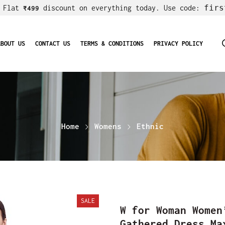
firs
! Flat
discount on everything today. Use code:
₹499
ABOUT US
CONTACT US
TERMS & CONDITIONS
PRIVACY POLICY
Home
Womens
Ethnic
SALE
W for Woman Women
Gathered Dress Ma