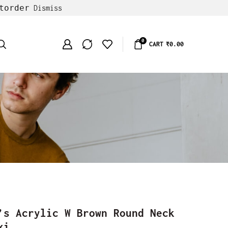
torder
Dismiss
0
CART
₹
0.00
’s Acrylic W Brown Round Neck
xi