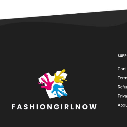
SUPP
Cont
Term
Refu
Priv
Abou