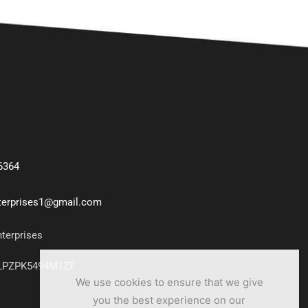
6364
nterprises1@gmail.com
nterprises
7LPZPK5494M1ZF
We use cookies to ensure that we give
you the best experience on our