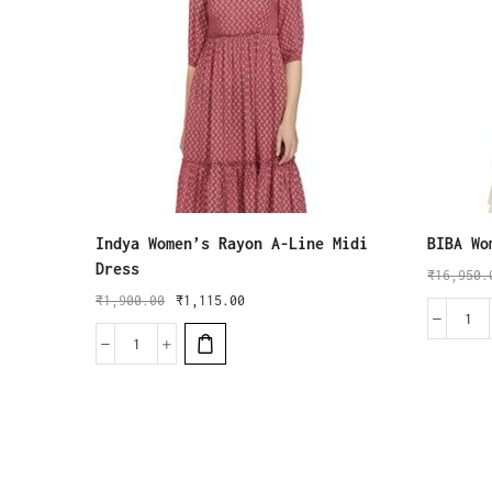
Indya Women’s Rayon A-Line Midi
BIBA Wo
Dress
₹
16,950.
₹
1,900.00
₹
1,115.00