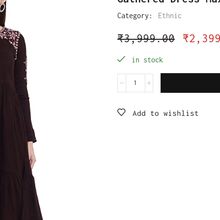
Category:
Ethnic
₹
3,999.00
₹
2,39
in stock
Add to wishlist