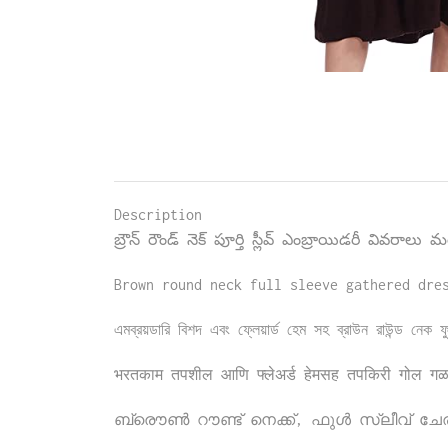
Description
బ్రౌన్ రౌండ్ నెక్ పూర్తి స్లీవ్ ఎంబ్రాయిడరీ వివరాలు మ
Brown round neck full sleeve gathered dre
এমব্রয়ডারি বিশদ এবং ফ্লেয়ার্ড হেম সহ ব্রাউন রাউন্ড নেক 
भरतकाम तपशील आणि फ्लेअर्ड हेमसह तपकिरी गोल गळा प
ബ്രൌണ്‍ റൗണ്ട് നെക്ക്, ഫുള്‍ സ്ലീവ് ച